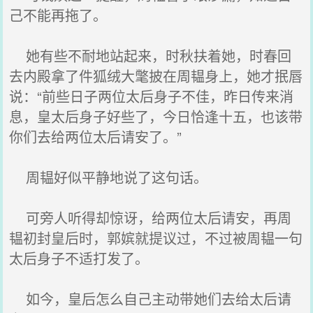
己不能再拖了。
她有些不耐地站起来，时秋扶着她，时春回
去内殿拿了件狐绒大氅披在周韫身上，她才抿唇
说：“前些日子两位太后身子不佳，昨日传来消
息，皇太后身子好些了，今日恰逢十五，也该带
你们去给两位太后请安了。”
周韫好似平静地说了这句话。
可旁人听得却惊讶，给两位太后请安，再周
韫初封皇后时，郭嫔就提议过，不过被周韫一句
太后身子不适打发了。
如今，皇后怎么自己主动带她们去给太后请