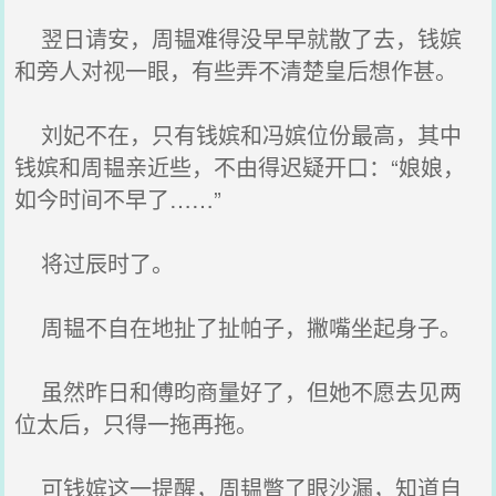
翌日请安，周韫难得没早早就散了去，钱嫔
和旁人对视一眼，有些弄不清楚皇后想作甚。
刘妃不在，只有钱嫔和冯嫔位份最高，其中
钱嫔和周韫亲近些，不由得迟疑开口：“娘娘，
如今时间不早了……”
将过辰时了。
周韫不自在地扯了扯帕子，撇嘴坐起身子。
虽然昨日和傅昀商量好了，但她不愿去见两
位太后，只得一拖再拖。
可钱嫔这一提醒，周韫瞥了眼沙漏，知道自