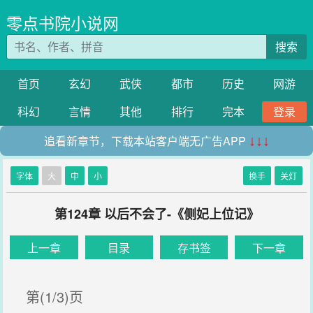
零点书院小说网
搜索
首页
玄幻
武侠
都市
历史
网游
科幻
言情
其他
排行
完本
登录
追看新章节，下载本站客户端无广告APP
↓↓↓
字体
大
中
小
换手
关灯
第124章 以后不会了-《侧妃上位记》
上一章
目录
存书签
下一章
第(1/3)页