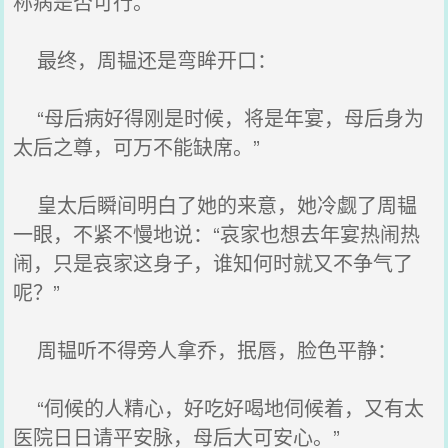
称病是否可行。
最终，周韫还是弯眸开口：
“母后病好得刚是时候，将是年宴，母后身为
太后之尊，可万不能缺席。”
皇太后瞬间明白了她的来意，她冷觑了周韫
一眼，不紧不慢地说：“哀家也想去年宴热闹热
闹，只是哀家这身子，谁知何时就又不争气了
呢？”
周韫听不得旁人拿乔，抿唇，脸色平静：
“伺候的人精心，好吃好喝地伺候着，又有太
医院日日请平安脉，母后大可安心。”