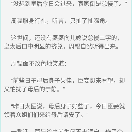
“没想到皇后今日会过来，哀家倒是怠慢了。”
周韫服身行礼，听言，只扯了扯嘴角。
这世间，还没有婆婆向儿媳说怠慢二字的，
皇太后口中明显的挤兑，周韫自然听得出来。
周韫面不改色地笑道：
“前些日子母后身子欠佳，臣妾想来看望，却
又怕扰了母后的宁静。”
“昨日太医说，母后身子好些了，今日臣妾就
领着众姐们们来给母后请安了。”
一番话，算是给之前为何不来请安，作了个