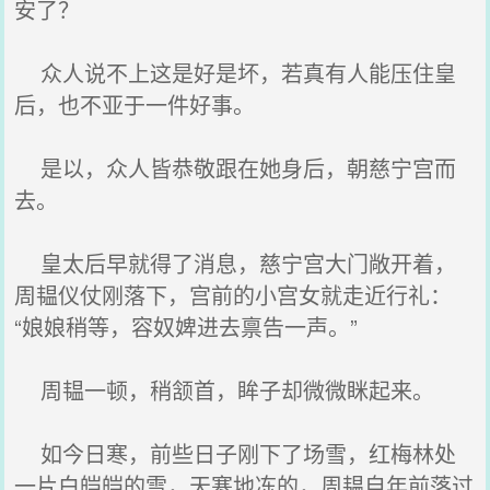
安了？
众人说不上这是好是坏，若真有人能压住皇
后，也不亚于一件好事。
是以，众人皆恭敬跟在她身后，朝慈宁宫而
去。
皇太后早就得了消息，慈宁宫大门敞开着，
周韫仪仗刚落下，宫前的小宫女就走近行礼：
“娘娘稍等，容奴婢进去禀告一声。”
周韫一顿，稍颔首，眸子却微微眯起来。
如今日寒，前些日子刚下了场雪，红梅林处
一片白皑皑的雪，天寒地冻的，周韫自年前落过