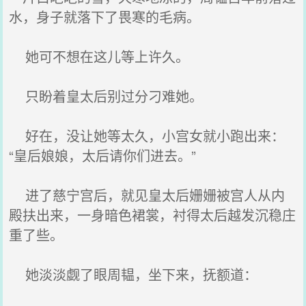
水，身子就落下了畏寒的毛病。
她可不想在这儿等上许久。
只盼着皇太后别过分刁难她。
好在，没让她等太久，小宫女就小跑出来：
“皇后娘娘，太后请你们进去。”
进了慈宁宫后，就见皇太后姗姗被宫人从内
殿扶出来，一身暗色裙裳，衬得太后越发沉稳庄
重了些。
她淡淡觑了眼周韫，坐下来，抚额道：