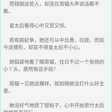
而钱嫔这些人，却连在周韫大声说话都不
敢。
皇太后看得心中又怒又惊。
若有嫔妃争，她还可从中怂恿、拉拢，而如
今这情形，却容不得皇太后不小心。
她狐疑地看了眼周韫，往日不过一个张扬的
小丫头，居然有这手段？
周韫一见她这模样，就知晓她没打什么好主
意。
她没好气地捏了捏帕子，心中开始思忖太后