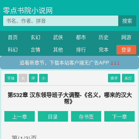
零点书院小说网
搜索
首页
玄幻
武侠
都市
历史
网游
科幻
言情
其他
排行
完本
登录
追看新章节，下载本站客户端无广告APP
↓↓↓
字体
大
中
小
换手
关灯
第532章 汉东领导班子大调整-《名义，哪来的汉大
帮》
上一章
目录
存书签
下一章
第(1/3)页