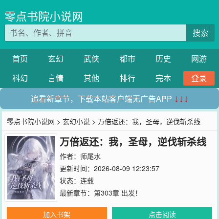
零点书院小说网
搜索
首页
玄幻
武侠
都市
历史
网游
科幻
言情
其他
排行
完本
登录
追看新章节，下载本站客户端无广告APP
↓↓↓
零点书院小说网
>
玄幻小说
> 万倍返还：我，圣母，逆伐斩杀线
万倍返还：我，圣母，逆伐斩杀线
作者：
师尾水
更新时间：2026-08-09 12:23:57
状态：连载
最新章节：
第303章 出发！
加入书架
点击阅读