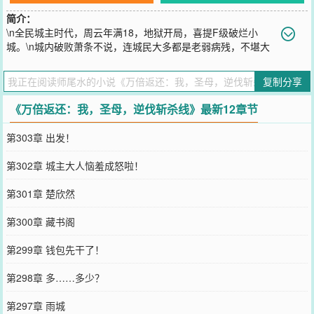
简介：
\n全民城主时代，周云年满18，地狱开局，喜提F级破烂小
城。\n城内破败萧条不说，连城民大多都是老弱病残，不堪大
用。\n按常规，七成以上的人都已经进入了斩杀线，为了城池能够发
展，必须将他们驱逐出城！\n但周云不怕，他有无限返还系统！
复制分享
\n“叮！你成功赐予大米1000斤，触发千倍暴击返还，获得灵米10
斤！”\n“叮！你成功赐予基础练气诀*1，触发十万倍暴击返还，获得大
《万倍返还：我，圣母，逆伐斩杀线》最新12章节
日轮回经*1！”\n“叮！你成功赐予铁剑*10000，触发千万倍暴击返
还，获得轩辕剑*1！”\n……\n三周之后，周云发表称帝宣言：\n“孤的
第303章 出发！
治下，不允许出现贫穷。”\n“孤的治下，不允许发生苦难。”\n“孤的治
下，不允许滋生绝望。”\n“孤的治下，不存在斩杀线！”\n“孤要孤的子
第302章 城主大人恼羞成怒啦！
民，永远幸福快乐地活下去！”
您要是觉得《
万倍返还：我，圣母，逆伐斩杀线
》还不错的话请不要
第301章 楚欣然
忘记向您QQ群和微博微信里的朋友推荐哦！
第300章 藏书阁
第299章 钱包先干了！
第298章 多……多少？
第297章 雨城