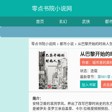
零点书院小说网
首页
玄幻
武侠
都
零点书院小说网
>
都市小说
> 从巴黎开始的时尚人
从巴黎开始的
作者：
城市里的奥
状态：连载
最新章节：
第561章
加入书架
点击
简介：
安特卫普的凛冽学风，养出了改写巴黎时尚史的东方天
是被伊夫·圣罗兰亲自盖章、卡尔·拉格斐频频侧目