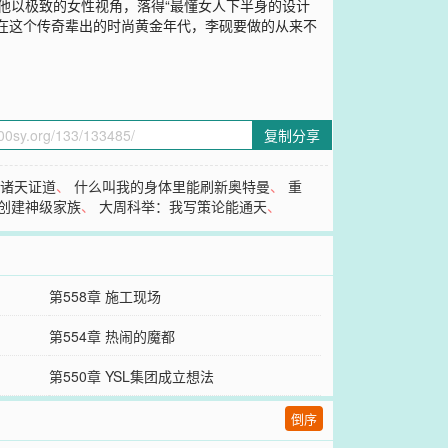
，他以极致的女性视角，落得“最懂女人下半身的设计
在这个传奇辈出的时尚黄金年代，李砚要做的从来不
复制分享
于诸天证道
、
什么叫我的身体里能刷新奥特曼
、
重
创建神级家族
、
大周科举：我写策论能通天
、
第558章 施工现场
第554章 热闹的魔都
第550章 YSL集团成立想法
倒序