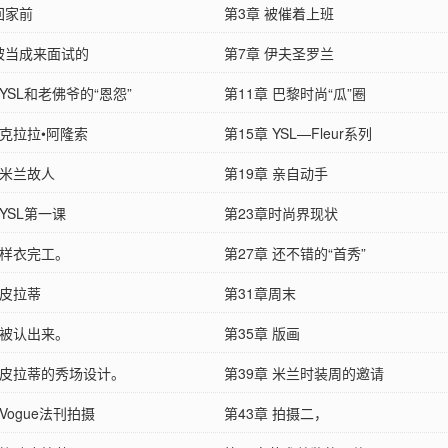
回家前
第3章 被催着上班
 被当成来面试的
第7章 伊夫圣罗兰
 YSL和老佛爷的“恩怨”
第11章 巴黎时尚“瓜”圈
 克拉拉•阿隆索
第15章 YSL—Fleur系列
 米兰故人
第19章 亲自动手
 YSL第一课
第23章时尚界现状
 样衣完工。
第27章 还不错的“首秀”
 皮拉蒂
第31章周末
 被认出来。
第35章 版画
章 皮拉蒂的秀场设计。
第39章 米兰时装周的邀请
 Vogue法刊拍摄
第43章 拍摄二，