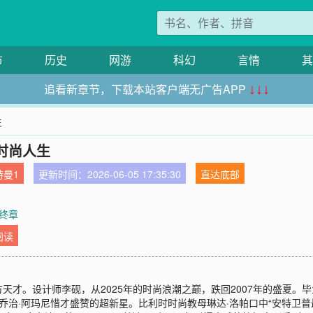
市
历史
网游
科幻
言情
其
追看新章节，下载本站客户端无广告APP
↓↓↓
生
时尚人生
特曼1
更新时间：2026-06-05 17:35:30
直达底部
 终章
阅读
才。设计师李砚，从2025年的时尚浪潮之巅，跌回2007年的盛夏。
、乔治·阿玛尼惜才盛赞的超新星。比利时时尚教母琳达·洛帕口中“安特卫