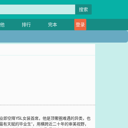
搜索
他
排行
完本
登录
毕业即空降YSL女装首席，他是顶奢圈难遇的异类，也
普最有天赋的毕业生”，用横跨近二十年的审美视野，