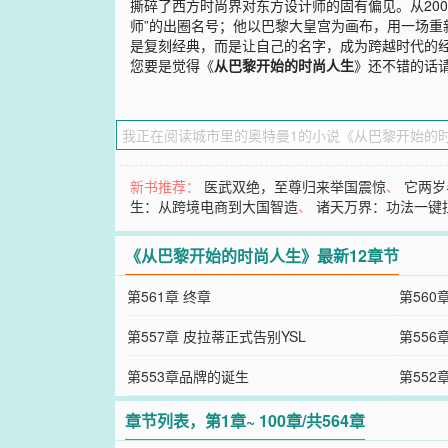
撕碎了西方时尚界对东方设计师的固有偏见。从200
师”的出圈名号；他以巴黎大皇宫为画布，用一场
是复刻经典，而是让自己的名字，成为跨越时代的
您要是觉得《
从巴黎开始的时尚人生
》还不错的话
新书推荐：
医武双绝，至尊归来举国震惊
、
它两岁
生：从跨境电商到大国智造
、
诸天万界：功法一键
《从巴黎开始的时尚人生》最新12章节
第561章 终章
第560
第557章 皮拉蒂正式告别YSL
第556
第553章品牌的诞生
第552
章节列表，第1章~ 100章/共564章