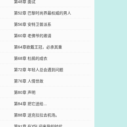
第48章 面试
第52章 巴黎时尚界最权威的男人
第56章 安特卫普派系
第60章 老佛爷的邀请
第64章欲戴王冠，必承其重
第68章 杜鹃的成衣
第72章 年轻人总会遇到问题
第76章 人情世故
第80章 声明
第84章 把它送给...
第88章 送克拉拉去机场。
第91章 在YSL迎来我的时代。