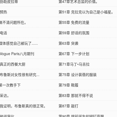
 协助皮拉蒂
第47章艺术总监的价值。
 预热
第51章 克拉克以为自己是小福星。
章搞不清问题所在。
第55章 免费的流量
 电话
第59章 舒适的氛围
媒体感觉自己被玩了......
第63章 突袭
Vogue Paris八月期刊
第67章 下一步计划
 真正的西餐大厨
第71章马丁•马吉拉
 布鲁斯对女性很有研究...
第75章 设计裴蓓的服装
章第一次教手下
第79章 鞋履
 采访。
第83章 那就不得不说
章 我证明，布鲁斯真的很正常。
第87章 敲打
他说我比......
第90章 提前诞生的铆钉高跟