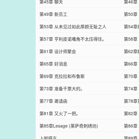
第45章 聊天
第46章
第49章 新员工
第50章
第53章 从未见过如此厚颜无耻之人
第54
第57章 亨利皮诺嘴角不太压得住。
第58章
第61章 设计师聚会
第62章
第65章 好消息
第66章 
第69章 克拉拉和布鲁斯
第70章
第73章 准备干票大的。
第74章
第77章 邀请函
第78
第81章 又火了一把。
第82章
第85章Lesage (莱萨奇刺绣坊)
第86
上架感言
第89章 