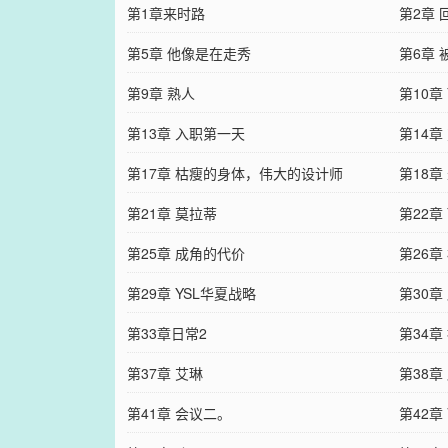
第1章来时路
第2章 
第5章 他像是在走秀
第6章
第9章 熟人
第10章
第13章 入职第一天
第14章
第17章 枯瘦的身体，伟大的设计师
第18章
第21章 莫拉蒂
第22章
第25章 成角的代价
第26章
第29章 YSL华夏战略
第30章
第33章日常2
第34章
第37章 艾琳
第38
第41章 会议二。
第42章