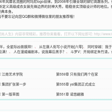
6年风靡名流圈的阿玛尼logo丝袜，到2008年引爆全球的铆钉高跟系列
重新定义高级成衣女装先锋边界的封神大秀，稳稳坐实顶级设计师的地位。
经典本身。
请不要忘记向您QQ群和微博微信里的朋友推荐哦！
半，全星际凶兽膜拜！
、
从在唐人街写小说开始[六零]
、
同时穿越：我
拉满！
、
人在漫威编剧本，说我幕后黑手？
、
斗罗V：开局绑定朱竹清，
章 江南艺术学院
第559章 只有我们两个在家
章 集团扩张第一步
第555章 ysl集团正式成立
章 第一版草图
第551章 诺悠翩雅