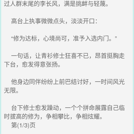
过人群末尾的李长风，满是挑衅与轻蔑。
高台上执事微微点头，淡淡开口：
“修为达标，心境尚可，准予入选内门。”
一句话，让青衫修士狂喜不已，昂首挺胸走
下台，愈发得意张扬。
他身边同伴纷纷上前巴结讨好，一时间风光
无限。
台下修士愈发躁动，一个个拼命展露自己临
时拔高的修为，争相攀比，争相炫耀。
第(1/3)页