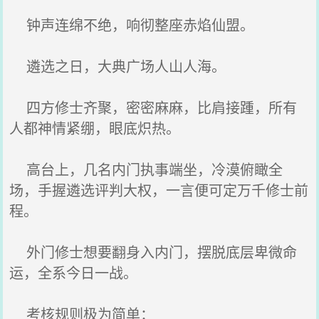
钟声连绵不绝，响彻整座赤焰仙盟。
遴选之日，大典广场人山人海。
四方修士齐聚，密密麻麻，比肩接踵，所有
人都神情紧绷，眼底炽热。
高台上，几名内门执事端坐，冷漠俯瞰全
场，手握遴选评判大权，一言便可定万千修士前
程。
外门修士想要翻身入内门，摆脱底层卑微命
运，全系今日一战。
考核规则极为简单：