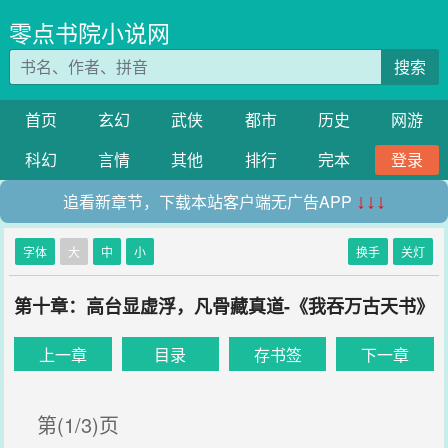
零点书院小说网
搜索
首页
玄幻
武侠
都市
历史
网游
科幻
言情
其他
排行
完本
登录
追看新章节，下载本站客户端无广告APP
↓↓↓
字体
大
中
小
换手
关灯
第十章：高台显虚浮，凡骨藏真道-《我吞万古天书》
上一章
目录
存书签
下一章
第(1/3)页