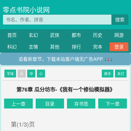
零点书院小说网
搜索
首页
玄幻
武侠
都市
历史
网游
科幻
言情
其他
排行
完本
登录
追看新章节，下载本站客户端无广告APP
↓↓↓
字体
大
中
小
换手
关灯
第76章 瓜分坊市-《我有一个修仙模拟器》
上一章
目录
存书签
下一章
第(1/3)页