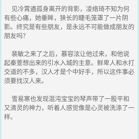
见冷霄遴孤身离开的背影，凌络琦不知为何
有些心痛，她垂眸，狭长的睫毛笼罩了一片阴
影。终究是有些朋友，是永远不可能做成朋友的
朋友吗？
裴敏之来了之后，慕容泫让他过来，和他说
起秦萱想出来的引水入城的主意。鲜卑人和水打
交道的不多，汉人才是个中好手，所以这件事必
须要找汉人来。
雪易寒也发现混沌宝宝的琴声带了一股平和
又清灵的神力，听着人感觉像是心灵被洗涤了一
样。