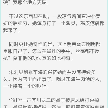
硬？我那个地方更硬。
不过这东西却在动，一股凉气瞬间直冲朴美
妍的后脑勺，她浑身打了一个激灵，鸡皮疙瘩都
起来了。
同时更让她奇怪的是，这上明茉雪壶明明都
臣服自己了，怎么在墨凡的手中，丝毫都不反
抗？莫非他的功法真的如此神奇。
朱莉见到张东海的兴奋劲而并没有持续多
久。因为店里面出事了。喝过东海牛肉汤的人，
一个接着一个的呕吐。
“嘎拉”一声芥川龙二的鼻子被唐风给打歪掉
了，鼻梁骨直接碎掉，然后一股股带着浓厚血腥