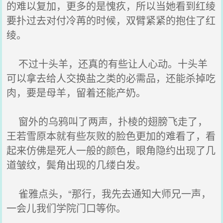
的难以复加，更多的是愧疚，所以当她看到红绫
要扑过去对付冷苒的时候，双臂紧紧的抱住了红
绫。
不过十头羊，还真的有些让人心动。十头羊
可以拿去给人交换盐之类的必需品，还能杀掉吃
肉，要是母羊，留着还能产奶。
窗外的乌鸦叫了两声，扑棱的翅膀飞走了，
王若雪原本就有些灰败的脸色更加的难看了，看
起来仿佛是死人一般的颜色，眼角隐约出现了几
道皱纹，鬓角出现的几缕白发。
雀雅点头，“那行，我先去通知大师兄一声，
一会儿我们学院门口等你。