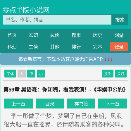
零点书院小说网
搜索
首页
玄幻
武侠
都市
历史
网游
科幻
言情
其他
排行
完本
登录
追看新章节，下载本站客户端无广告APP
↓↓↓
字体
大
中
小
换手
关灯
第59章 吴语森：你闭嘴，看我表演！-《华娱申公豹》
上一章
目录
存书签
下一章
李一彤做了个梦，梦到了自己在坐船，风浪
很大船一直在摇晃，还伴随着乘客的各种尖叫。