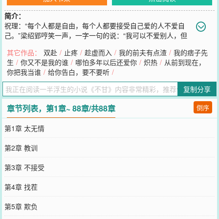
简介：
祝理：“每个人都是自由，每个人都要接受自己爱的人不爱自
己。”梁绍郢哼笑一声，一字一句的说：“我可以不爱别人，但
绝不允许我爱的人不爱我。”
其它作品：
双赴
/
止疼
/
趁虚而入
/
我的前夫有点渣
/
我的痞子先
您要是觉得《
不甘
》还不错的话请不要忘记向您QQ群和微博微信里的
生
/
你又不是我的谁
/
哪怕多年以后还爱你
/
炽热
/
从前到现在，
朋友推荐哦！
你把我当谁
/
给你告白，要不要听
/
复制分享
章节列表，第1章~ 88章/共88章
倒序
第1章 太无情
第2章 教训
第3章 不接受
第4章 找茬
第5章 欺负