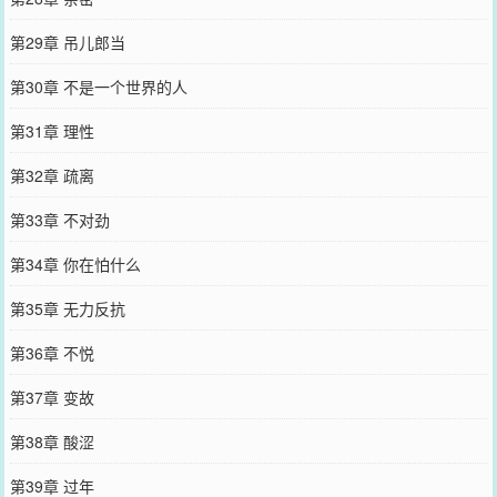
第29章 吊儿郎当
第30章 不是一个世界的人
第31章 理性
第32章 疏离
第33章 不对劲
第34章 你在怕什么
第35章 无力反抗
第36章 不悦
第37章 变故
第38章 酸涩
第39章 过年