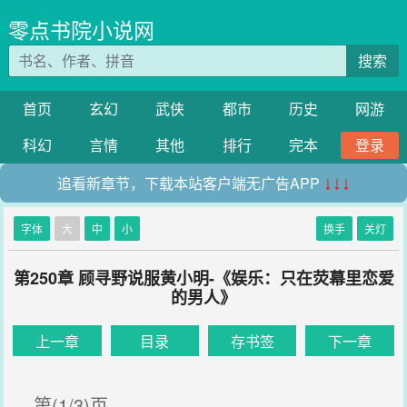
零点书院小说网
搜索
首页
玄幻
武侠
都市
历史
网游
科幻
言情
其他
排行
完本
登录
追看新章节，下载本站客户端无广告APP
↓↓↓
字体
大
中
小
换手
关灯
第250章 顾寻野说服黄小明-《娱乐：只在荧幕里恋爱
的男人》
上一章
目录
存书签
下一章
第(1/3)页