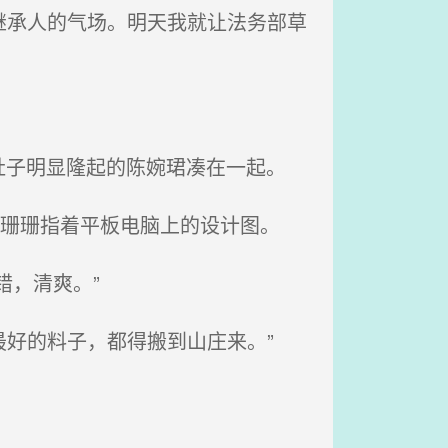
继承人的气场。明天我就让法务部草
子明显隆起的陈婉珺凑在一起。
刘珊珊指着平板电脑上的设计图。
，清爽。”
最好的料子，都得搬到山庄来。”