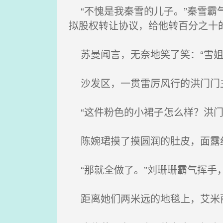
“不愧是我秦雪的儿子。”秦雪霸
拟股权转让协议，给他转百分之十
苏曼闻言，无奈地笑了笑：“雪姐
沙发区，一贯雷厉风行的洪门门主
“这件粉色的小裙子怎么样？洪门
陈婉珺摸了摸圆润的肚皮，面露纠
“那就全做了。”刘珊珊霸气挥手
距离她们两米远的地毯上，艾米丽