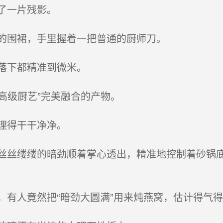
了一片残影。
的围裙，手里握着一把普通的厨师刀。
落下都精准到微米。
高级厨艺”完美融合的产物。
理得干干净净。
丝缕缕的暗劲顺着掌心透出，精准地控制着砂锅底
有人竟然把“暗劲大圆满”用来炖燕窝，估计得气