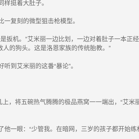
同样挺着大肚子。
比一复刻的微型狙击枪模型。
是扳机。”艾米丽一边比划，一边对着肚子一本正经
敌人的狗头。这是洛恩家族的传统胎教。”
听到艾米丽的这番“暴论”。
几上，将五碗热气腾腾的极品燕窝一一端出，“艾米
他一眼：“少管我。在暗网，三岁的孩子都开始练枪