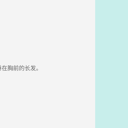
垂在胸前的长发。
。