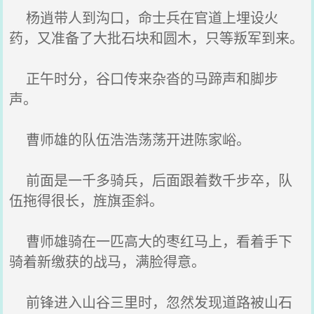
杨逍带人到沟口，命士兵在官道上埋设火
药，又准备了大批石块和圆木，只等叛军到来。
正午时分，谷口传来杂沓的马蹄声和脚步
声。
曹师雄的队伍浩浩荡荡开进陈家峪。
前面是一千多骑兵，后面跟着数千步卒，队
伍拖得很长，旌旗歪斜。
曹师雄骑在一匹高大的枣红马上，看着手下
骑着新缴获的战马，满脸得意。
前锋进入山谷三里时，忽然发现道路被山石