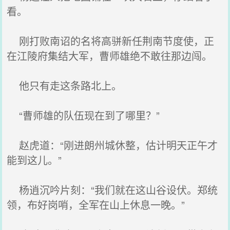
看。
刚打败南诏的名将高骈新任荆南节度使，正
在江陵府集结大军，曹师雄绝不敢往那边闯。
他只有走这条路北上。
“曹师雄的队伍现在到了哪里？”
赵虎道：“刚进朗州城休整，估计明天正午才
能到这儿。”
杨逍沉吟片刻：“我们就在这山谷设伏。郑统
领，布好岗哨，全军在山上休息一晚。”