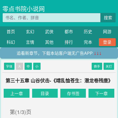
零点书院小说网
搜索
首页
玄幻
武侠
都市
历史
网游
科幻
言情
其他
排行
完本
登录
追看新章节，下载本站客户端无广告APP
↓↓↓
字体
大
中
小
换手
关灯
第三十五章 山谷伏击-《靖乱恤苍生：潜龙卷残唐》
上一章
目录
存书签
下一章
第(1/3)页