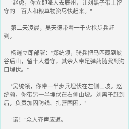
“赵虎，你立即派人去辰州，让刘黑子带上留
守的三百人和粮草物资尽快赶来。”
第二天凌晨，吴天德带着一千火枪步兵赶
到。
杨逍立即部署：“郑统领，骑兵把马匹藏到峡
谷后山，留十人看守，其余人带足弹药随我到沟
口埋伏。”
“吴统领，你带一半步兵埋伏在左侧山坡。赵
统领，你带另一半埋伏在右侧山坡。刘黑子赶到
后，负责加固防线、扎营围困。”
“诺！”众人齐声应道。