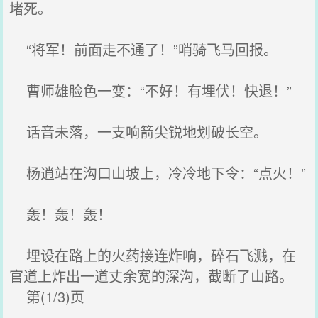
堵死。
“将军！前面走不通了！”哨骑飞马回报。
曹师雄脸色一变：“不好！有埋伏！快退！”
话音未落，一支响箭尖锐地划破长空。
杨逍站在沟口山坡上，冷冷地下令：“点火！”
轰！轰！轰！
埋设在路上的火药接连炸响，碎石飞溅，在
官道上炸出一道丈余宽的深沟，截断了山路。
第(1/3)页