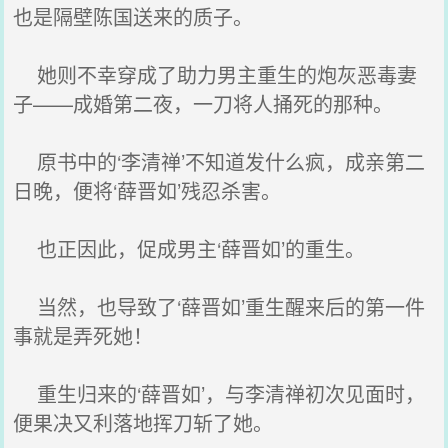
也是隔壁陈国送来的质子。
她则不幸穿成了助力男主重生的炮灰恶毒妻
子——成婚第二夜，一刀将人捅死的那种。
原书中的‘李清禅’不知道发什么疯，成亲第二
日晚，便将‘薛晋如’残忍杀害。
也正因此，促成男主‘薛晋如’的重生。
当然，也导致了‘薛晋如’重生醒来后的第一件
事就是弄死她！
重生归来的‘薛晋如’，与李清禅初次见面时，
便果决又利落地挥刀斩了她。