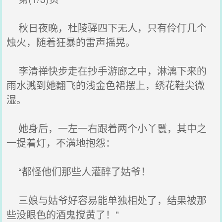
秋日夜晚，杜陵驿四下无人，只有伶仃几个
烛火，随着狂暴的雷声摇晃。
李清禅快步走在抄手游廊之中，淋漓下来的
雨水溅到她翻飞的浅金色裙摆上，绣花鞋尖微
湿。
她身后，一左一右跟着两个小丫鬟，其中之
一提着灯，不满地抱怨：
“都怪他们那些人灌醉了姑爷！
三娘与姑爷好容易能单独相处了，结果被那
些没眼色的酒鬼搅黄了！”