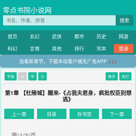
零点书院小说网
搜索
首页
玄幻
武侠
都市
历史
网游
科幻
言情
其他
排行
完本
登录
追看新章节，下载本站客户端无广告APP
↓↓↓
字体
大
中
小
换手
关灯
第1章 【杜陵城】醒来-《占我夫君身，疯批权臣别想
逃》
上一章
目录
存书签
下一章
第(1/3)页