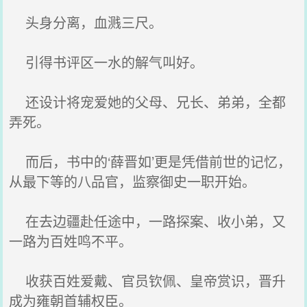
头身分离，血溅三尺。
引得书评区一水的解气叫好。
还设计将宠爱她的父母、兄长、弟弟，全都
弄死。
而后，书中的‘薛晋如’更是凭借前世的记忆，
从最下等的八品官，监察御史一职开始。
在去边疆赴任途中，一路探案、收小弟，又
一路为百姓鸣不平。
收获百姓爱戴、官员钦佩、皇帝赏识，晋升
成为雍朝首辅权臣。