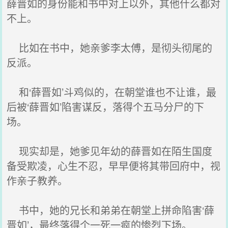
薛晋如的身份能和书中对上以外，其他什么都对
不上。
比如在书中，她亲爹李太傅，是彻头彻尾的
反派。
和‘薛晋如’斗鸡似的，在朝堂谁也不让谁，最
后被‘薛晋如’陷害谋反，落得个五马分尸的下
场。
现实却是，她爹见年幼的薛晋如在陌生国度
备受欺凌，心生不忍，早早便将其带回府中，视
作亲子教养。
书中，她的兄长和弟弟在朝堂上拼命陷害‘薛
晋如’，最终落得个一死一疯的惨烈下场。