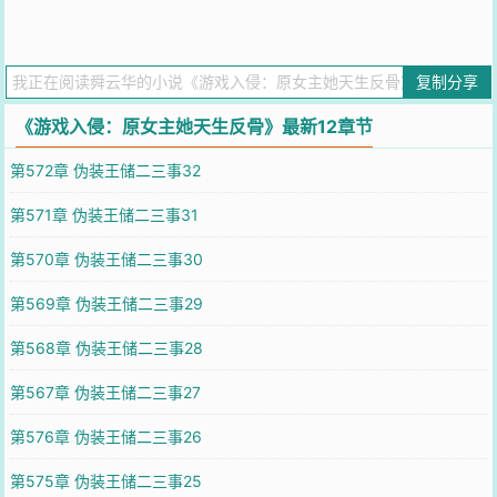
复制分享
《游戏入侵：原女主她天生反骨》最新12章节
第572章 伪装王储二三事32
第571章 伪装王储二三事31
第570章 伪装王储二三事30
第569章 伪装王储二三事29
第568章 伪装王储二三事28
第567章 伪装王储二三事27
第576章 伪装王储二三事26
第575章 伪装王储二三事25