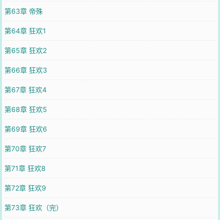
第63章 帝殊
第64章 狂欢1
第65章 狂欢2
第66章 狂欢3
第67章 狂欢4
第68章 狂欢5
第69章 狂欢6
第70章 狂欢7
第71章 狂欢8
第72章 狂欢9
第73章 狂欢（完）