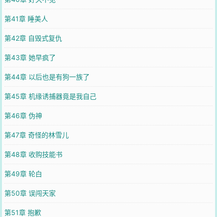
第41章 睡美人
第42章 自毁式复仇
第43章 她早疯了
第44章 以后也是有狗一族了
第45章 机缘诱捕器竟是我自己
第46章 伪神
第47章 奇怪的林雪儿
第48章 收购技能书
第49章 轮白
第50章 误闯天家
第51章 抱歉