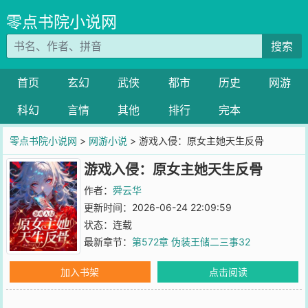
零点书院小说网
搜索
首页
玄幻
武侠
都市
历史
网游
科幻
言情
其他
排行
完本
零点书院小说网
>
网游小说
> 游戏入侵：原女主她天生反骨
游戏入侵：原女主她天生反骨
作者：
舜云华
更新时间：2026-06-24 22:09:59
状态：连载
最新章节：
第572章 伪装王储二三事32
加入书架
点击阅读