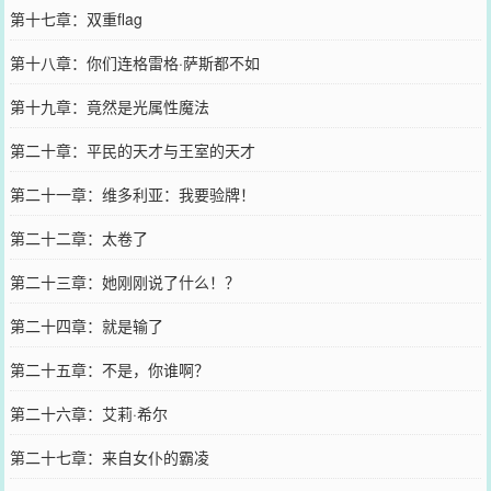
第十七章：双重flag
第十八章：你们连格雷格·萨斯都不如
第十九章：竟然是光属性魔法
第二十章：平民的天才与王室的天才
第二十一章：维多利亚：我要验牌！
第二十二章：太卷了
第二十三章：她刚刚说了什么！？
第二十四章：就是输了
第二十五章：不是，你谁啊？
第二十六章：艾莉·希尔
第二十七章：来自女仆的霸凌