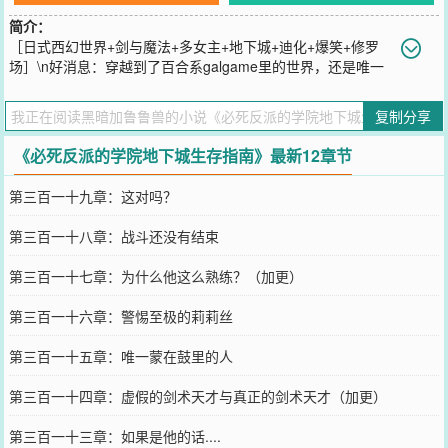
简介：
［日式西幻世界+剑与魔法+多女主+地下城+迪化+爆笑+修罗
场］\n好消息：穿越到了百合系galgame里的世界，还是唯一
一个有帅气立绘的男性角色。\n坏消息：穿越成的角色是遭到制作组
的恶意，在原作中拥有高达1380张死亡CG的反派角色，格雷格·萨
复制分享
斯。\n于是为了逃避各种各样的死亡结局，他只能选择进入了同样充
满危险的地下城。\n想要靠刚刚得到的外挂，在这里苟到主人公打通
《必死反派的学院地下城生存指南》最新12章节
大结局，然后走上地表迎接幸福美好的生活。\n但这个世界的女神以
及女主角们，似乎并不打算让他如愿。\n格雷格：“什么叫魔王只是路
第三百一十九章：这对吗？
边一条，真正的威胁在地下城？”\n“还有，她们怎么看我的眼神都怪怪
的？我不要看到血流成河啊啊啊！！！”
第三百一十八章：战斗还没有结束
您要是觉得《
必死反派的学院地下城生存指南
》还不错的话请不要忘
记向您QQ群和微博微信里的朋友推荐哦！
第三百一十七章：为什么他这么熟练？（加更）
第三百一十六章：警惕至极的莉莉丝
第三百一十五章：唯一蒙在鼓里的人
第三百一十四章：虚假的剑术天才与真正的剑术天才（加更）
第三百一十三章：如果是他的话....