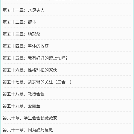
第五十一章：八足夫人
第五十二章：缠斗
第五十三章：地形杀
第五十四章：整体的收获
第五十五章：我有好好的帮上忙吗？
第五十六章：性格别扭的家伙
第五十七章：凯瑟琳的关注（二合一）
第五十八章：教授会议
第五十九章：爱丽丝
第六十章：学生会会长薇薇安
第六十一章：同为必死反派