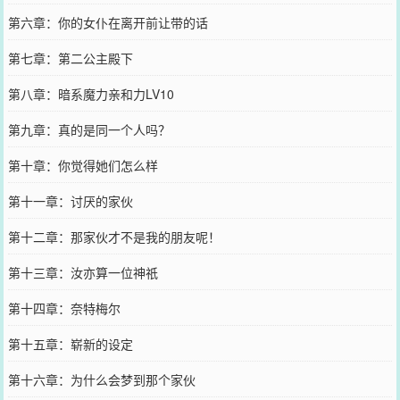
第六章：你的女仆在离开前让带的话
第七章：第二公主殿下
第八章：暗系魔力亲和力LV10
第九章：真的是同一个人吗？
第十章：你觉得她们怎么样
第十一章：讨厌的家伙
第十二章：那家伙才不是我的朋友呢！
第十三章：汝亦算一位神祇
第十四章：奈特梅尔
第十五章：崭新的设定
第十六章：为什么会梦到那个家伙