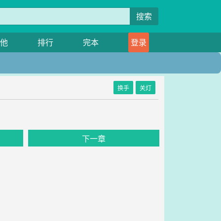
搜索
他
排行
完本
登录
换手
关灯
下一章