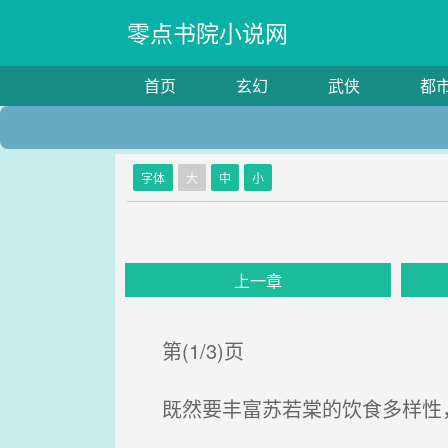
零点书院小说网
首页
玄幻
武侠
都
字体
大
中
小
上一章
第(1/3)页
既然要丰富苏若棠的饮食多样性