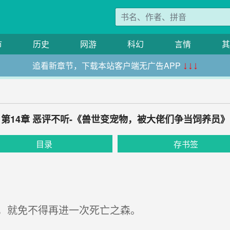
市
历史
网游
科幻
言情
其
追看新章节，下载本站客户端无广告APP
↓↓↓
第14章 恶评不听-《兽世变宠物，被大佬们争当饲养员》
目录
存书签
，就免不得再进一次死亡之森。