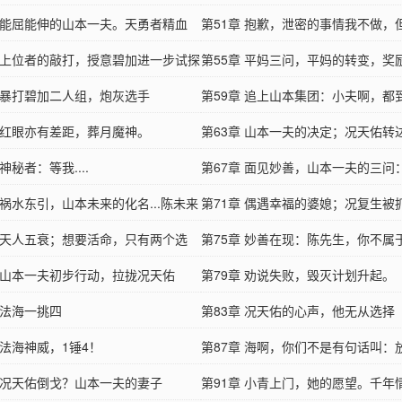
章 能屈能伸的山本一夫。天勇者精血
第51章 抱歉，泄密的事情我不做，
章 上位者的敲打，授意碧加进一步试探
密我可管不了。
第55章 平妈三问，平妈的转变，奖
章 暴打碧加二人组，炮灰选手
丹
第59章 追上山本集团：小夫啊，都
章 红眼亦有差距，葬月魔神。
了怎么不进去坐坐？
第63章 山本一夫的决定；况天佑转
 神秘者：等我....
新道理。
第67章 面见妙善，山本一夫的三问
 祸水东引，山本未来的化名...陈未来
能消灭陈玄烨
第71章 偶遇幸福的婆媳；况复生被
章 天人五衰；想要活命，只有两个选
第75章 妙善在现：陈先生，你不属
章 山本一夫初步行动，拉拢况天佑
空
第79章 劝说失败，毁灭计划升起。
 法海一挑四
第83章 况天佑的心声，他无从选择
 法海神威，1锤4！
第87章 海啊，你们不是有句话叫：
章 况天佑倒戈？山本一夫的妻子
立地成佛么。
第91章 小青上门，她的愿望。千年