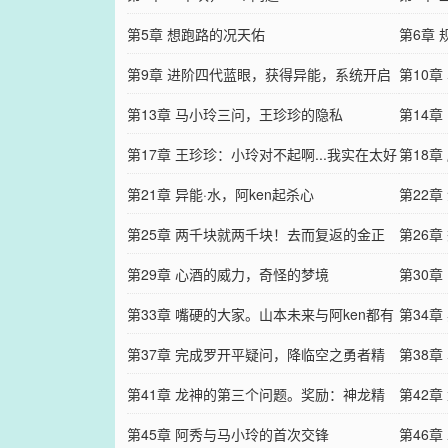
第5章 想跑路的况天佑
第6章
第9章 进阶四代蓝眼，获得异能，系统开启
第10
新功能！
第13章 马小玲三问，王珍珍的隐私
佑？
第14
第17章 王珍珍：小玲对不起啊...我实在太好
第18章
奇了！
第21章 异能·水，阿ken起杀心
第22章
第25章 两千块就两千块！去而复返的金正
第26
中：哥...刚才人多....
第29章 心酒的威力，奇怪的梦境
第30
第33章 嘴硬的大家。山本未来与阿ken都有
第34章
着同样的顾虑。
第37章 完成罗开平疑问，降临空之勇者精
第38
血，异能：空间掌控
第41章 龙神的第三个问题。奖励：神龙精
龙？
第42
血，龙蛋一枚
第45章 阿秀与马小玲的首次交锋
口？？
第46