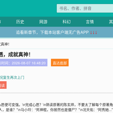
市
历史
网游
科幻
言情
其
追看新章节，下载本站客户端无广告APP
↓↓↓
就真神！
透，成就真神！
时间：2026-08-07 16:48:20
直达底部
章 况复生再次上门
阅读
便可变强。\n完成心愿？\n熟读原著的陈玄烨，不要太了解每个原著角
？”\n马小玲：“死神棍，你居然也是僵尸？”\n况天佑：“阿秀她...”\n