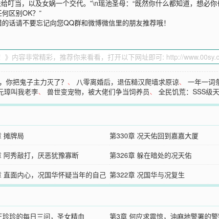
法给叮当，以及女娲一个交代。”\n瑶池圣母：“既然你什么都知道，想必你
何区别OK？”
错的话请不要忘记向您QQ群和微博微信里的朋友推荐哦！
，你把鬼子主力灭了？
、
八零离婚后，退伍糙汉爬墙求原谅
、
一年一词
元璋叫我老李
、
兽世变宠物，被大佬们争当饲养员
、
全民饥荒：SSS级
章 摊牌局
第330章 况天佑回到嘉嘉大厦
7章 阿秀敲打，厌恶犹豫寡断
第326章 躲在暗处的况天佑
3章 直面内心，况国华怀疑当年的自己
第322章 况国华与况复生
 王珍珍的每日三问，圣女精血
第3章 何应求震惊，油麻地警署的