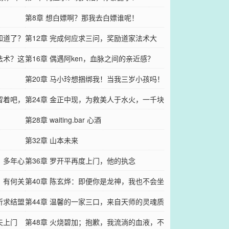
第8章 想白嫖啊？那我去白嫖谁呢！
知道了？
第12章 完成何应求三问，奖励道家法术大
法术？这
全？这对吗？
第16章 偶遇阿ken，血脉之间的亲近感？
第20章 马小玲想捆绑我！当我三岁小孩吗！
留着吧，
第24章 金正中现，为救美人于水火，一千块
就一千块！
第28章 waiting.bar 心酒
第32章 山本未来
，多年心
第36章 罗开平再度上门，他的执念
，有何关
第40章 陈玄烨：即便你是龙神，我也不会坐
祈求结盟
以待毙
第44章 温馨的一家三口，来自天师的灵魂质
夫上门
问
第48章 火烧碧加；抱歉，我流淌的血液，不