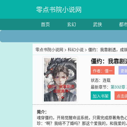
零点书院小说网
首页
玄幻
武侠
都
零点书院小说网
>
科幻小说
> 僵约：我靠剧透，成
僵约：我靠剧
作者：
僵一
更新
状态：连载
最新章节：
第332
加入书架
点击
简介：
魂穿僵约，开局觉醒命运系统，只需完成原著角色心愿
珍：“啊？我结不了婚吗？那这个爱我的，和我爱的人，是谁