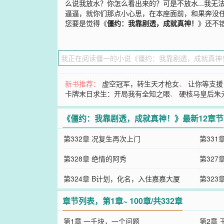
么说我放水？你怎么看出来的？可是不放水...我无
逼逼，就你们那点小心思，在本座面前，和果奔没任
您要是觉得《
僵约：我靠剧透，成就真神！
》还不
新书推荐：
虚空冠军，转生天才枪女
、
让你等支援
卡牌末日求生：开局我有全知之眼
、
硬核马皇后朱
《僵约：我靠剧透，成就真神！》最新12章节
第332章 况复生再次上门
第331
第328章 绝情的阿秀
第32
第324章 B计划，化名，入住嘉嘉大厦
第32
章节列表，第1章~ 100章/共332章
第1章 一千块，一个问题
第2章