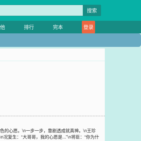
搜索
他
排行
完本
登录
色的心愿。\n一步一步，靠剧透成就真神。\n王珍
况复生：“大哥哥，我的心愿是...”\n将臣：“你为什