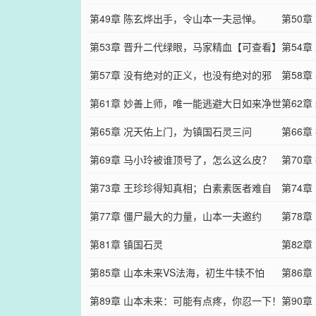
第49章 陈玄烨出手，令山本一夫忌惮。
神力
第50
第53章 晋升二代绿眼，马家精血【可查看】
第54
第57章 没有绝对的正义，也没有绝对的邪
底细
第58
恶，人心才是最可怕的
第61章 妙善上师，唯一能逃避大日如来净世
第62
咒的法子
第65章 况天佑上门，为镇国石灵三问
第66章
第69章 马小玲被谁顶号了，怎么这么皮？
第70章
第73章 王珍珍得知真相；白素素医者难自
第74
医。
第77章 僵尸最大的力量，山本一夫邀约
择。
第78
第81章 镇国石灵
第82章
第85章 山本未来VS法海，初生牛犊不怕
第86章
虎！
第89章 山本未来：可能有点疼，你忍一下！
第90