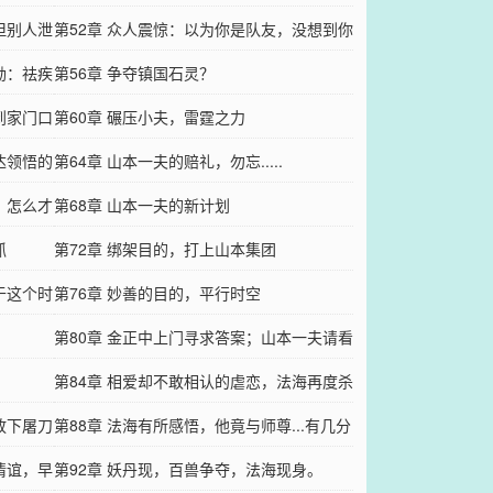
但别人泄
允许我向敌人下跪
第52章 众人震惊：以为你是队友，没想到你
励：祛疾
是对手？
第56章 争夺镇国石灵？
到家门口
第60章 碾压小夫，雷霆之力
达领悟的
第64章 山本一夫的赔礼，勿忘.....
：怎么才
第68章 山本一夫的新计划
抓
第72章 绑架目的，打上山本集团
于这个时
第76章 妙善的目的，平行时空
第80章 金正中上门寻求答案；山本一夫请看
好戏
第84章 相爱却不敢相认的虐恋，法海再度杀
放下屠刀
来
第88章 法海有所感悟，他竟与师尊...有几分
情谊，早
神似.....
第92章 妖丹现，百兽争夺，法海现身。