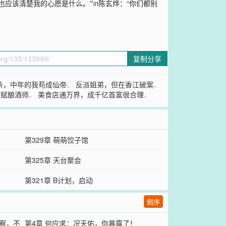
也应该清楚我的心愿是什么。”\n陈玄烨：“你们都别
复制分享
条，中年的我苟成仙帝
、
反派姐弟，但在香江破案
、
天赋酿酒师
、
美食店通万界，成千亿首富很合理
、
第329章 萌萌饺子馆
第325章 天台聚会
第321章 B计划，启动
倒序
警察，不
第4章 何应求：况天佑，你暴露了！