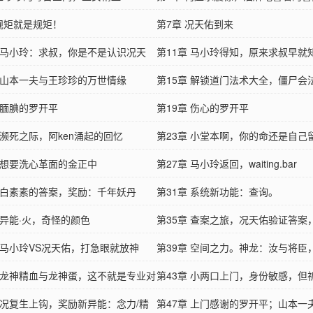
 规矩就是规矩！
就是况天佑？？
第7章 况天佑到来
章 马小玲：求叔，你是不是认识况天
第11章 马小玲得知，原来求叔早就
章 山本一夫与王珍珍的万世情缘
第15章 解锁道门法术大全，僵尸会
 腼腆的罗开平
谁挡得住？
第19章 伤心的罗开平
 濒死之际，阿ken涌起的回忆
第23章 小堂本啊，你的命还是自己
章 想要洗心革面的金正中
不过你拿张卡挺好看的
第27章 马小玲返回，waiting.bar
章 白素素的答案，奖励：千年妖丹
第31章 系统新功能：查询。
 异能·火，奇怪的颜色
第35章 查案之旅，况天佑验证答案
章 马小玲VS况天佑，打急眼就放神
结终被验证！
第39章 空间之力。神龙：汝与将臣
章 龙神精血与龙神蛋，这不就是专业对
系？
第43章 小两口上门，身份敏感，但
章 况复生上钩，奖励新异能：念力/精
的阿ken
第47章 上门感谢的罗开平；山本一