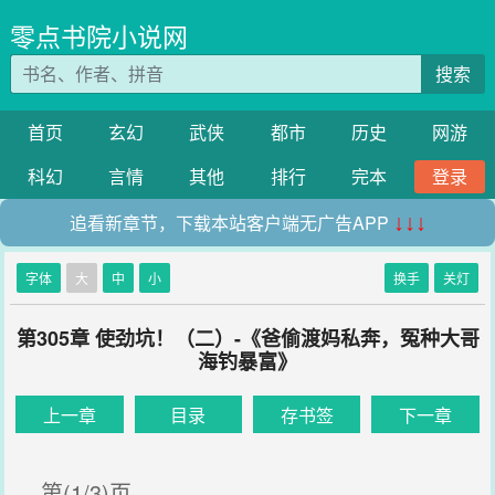
零点书院小说网
搜索
首页
玄幻
武侠
都市
历史
网游
科幻
言情
其他
排行
完本
登录
追看新章节，下载本站客户端无广告APP
↓↓↓
字体
大
中
小
换手
关灯
第305章 使劲坑！（二）-《爸偷渡妈私奔，冤种大哥
海钓暴富》
上一章
目录
存书签
下一章
第(1/3)页