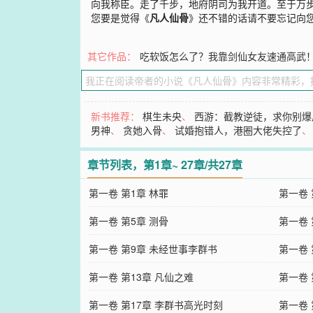
向我称臣。走了千步，地府阴司为我开道。至于万
您要是觉得《
凡人仙骨
》还不错的话请不要忘记向
其它作品：
吃软饭怎么了？我靠剑仙女友速通高武
新书推荐：
棋生未央
、
西游：截教逆徒，求你别爆
男神
、
贪她入骨
、
试婚抱错人，港圈大佬失控了
章节列表，第1章~ 27章/共27章
第一卷 第1章 林罪
第一卷
第一卷 第5章 测骨
第一卷 
第一卷 第9章 未经世事李群书
第一卷
第一卷 第13章 凡仙之难
第一卷 
第一卷 第17章 李群书高光时刻
第一卷