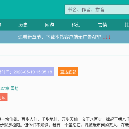
市
历史
网游
科幻
言情
其
追看新章节，下载本站客户端无广告APP
↓↓↓
时间：2026-05-19 15:35:18
直达底部
27章 雷劫
阅读
换一块仙骨。百步人仙，千步地仙，万步天仙。文王八百步，撑起王朝八
一步就是极限。但他们不知道，我有一个坐忘石。凡被我审判的恶人，在