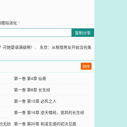
倍模拟进化
/
复制分享
？可她婴语满级啊！
、
东京：从租借男友开始当完美
倒序
第一卷 第4章 仙骨
第一卷 第8章 长生经
第一卷 第12章 必死之人
第一卷 第16章 逆天噬经，诡异的长生经
走也无妨
第一卷 第20章 和凌玄道的初次见面