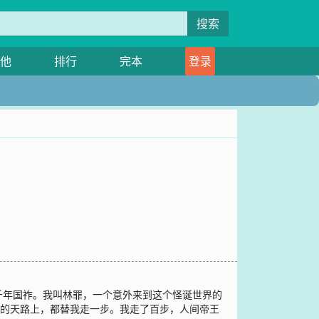
搜索
他
排行
完本
登录
千年国祚。我叫林罪，一个意外来到这个怪诞世界的
我的天路上，都替我走一步。我走了百步，人间帝王