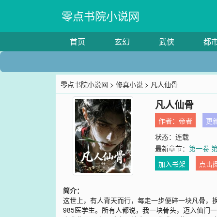
零点书院小说网
首页
玄幻
武侠
都
零点书院小说网
>
修真小说
> 凡人仙骨
凡人仙骨
作者：
帝者
更新
状态：连载
最新章节：
第一卷 第
加入书架
点击
简介：
这世上，有人背天而行，每走一步便碎一块凡骨，
985医学生。所有人都说，我一块骨头，迈入仙门