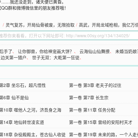
步……我还没走到，诸天便已黄昏。
您QQ群和微博微信里的朋友推荐哦！
！
/
灵气复苏，开局仙骨被废，无限拾取
/
高武，开局龙域枪相，我亿万
后手了
、
让你御兽，你给神宠画大饼？
、
云海仙山仙舞撩
、
未婚当奶娘
、
边关第一猎户
、
世子无双：大乾第一狂徒
、
 第2章 坐忘石，超凡悟性
第一卷 第3章 老夫子的过往
第6章 仙不是仙
第一卷 第7章 长生宗
 第10章 噬他人之河，济吾身之海
第一卷 第11章 任务分配
第14章 地仙转世凌玄道
第一卷 第15章 曾经的安阳村天才
 第18章 杂役殿殿主，苍古仙人收徒
第一卷 第19章 未来的路，一个人