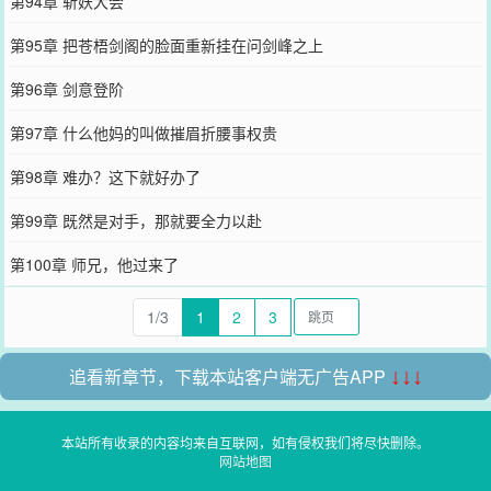
第94章 斩妖大会
第95章 把苍梧剑阁的脸面重新挂在问剑峰之上
第96章 剑意登阶
第97章 什么他妈的叫做摧眉折腰事权贵
第98章 难办？这下就好办了
第99章 既然是对手，那就要全力以赴
第100章 师兄，他过来了
1/3
1
2
3
追看新章节，下载本站客户端无广告APP
↓↓↓
本站所有收录的内容均来自互联网，如有侵权我们将尽快删除。
网站地图