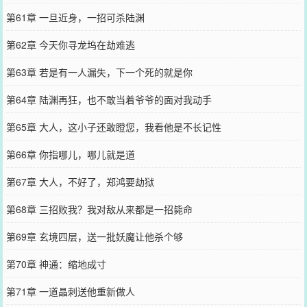
第61章 一旦近身，一招可杀陆渊
第62章 今天你寻龙坞在劫难逃
第63章 若是有一人漏失，下一个死的就是你
第64章 陆渊再狂，也不敢当着爷爷的面对我动手
第65章 大人，这小子还敢瞪您，我看他是不长记性
第66章 你指哪儿，哪儿就是道
第67章 大人，不好了，郑鸿要劫狱
第68章 三招败我？我对敌从来都是一招毙命
第69章 玄境四层，送一批妖魔让他杀个够
第70章 神通：缩地成寸
第71章 一道晶刺送他重新做人