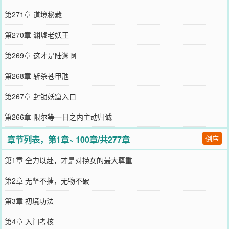
第271章 道境秘藏
第270章 渊墟老妖王
第269章 这才是陆渊啊
第268章 斩杀苍甲虺
第267章 封锁妖窟入口
第266章 限尔等一日之内主动归诚
章节列表，第1章~ 100章/共277章
倒序
第1章 全力以赴，才是对捞女的最大尊重
第2章 无坚不摧，无物不破
第3章 初境功法
第4章 入门考核