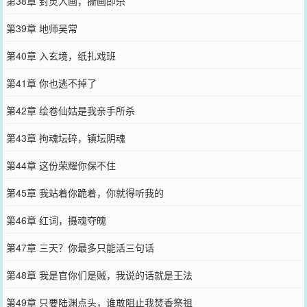
第38章 封灵入画，撕画即杀
第39章 地师吴常
第40章 入玄境，纸扎戏班
第41章 你也逃不掉了
第42章 绘卷仙姑是我亲手所杀
第43章 拘魂坛碎，镇坛阴魂
第44章 这份荣耀你保不住
第45章 我站着你跪着，你就得听我的
第46章 红词，摄魂夺魄
第47章 三天？你最多只能活三句话
第48章 我是官你们是贼，我说的话就是王法
第49章 只要陆渊点头，谁敢阻止我焚香祭祖