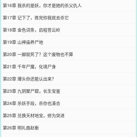
第16章 我杀的是妖，你才是她的杀父仇人
第17章 记下了，炼完你我就去杀它
第18章 金色词条，启程苍云岭
第19章 山神庙养尸地
第20章 一脚就死了？这个废物也不算
第21章 千年尸魔，化境尸身
第22章 爆头你还能认出来？
第23章 九阴聚尸窟，长生宝鉴
第24章 杀妖手段，杀你也凑合
第25章 兑换天材地宝，修为突进
第26章 明礼扇赵衡