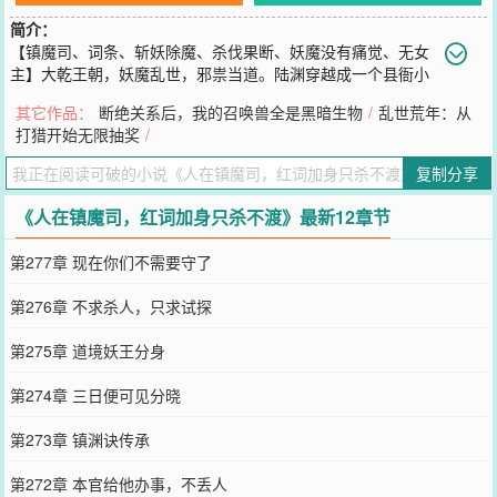
简介：
【镇魔司、词条、斩妖除魔、杀伐果断、妖魔没有痛觉、无女
主】大乾王朝，妖魔乱世，邪祟当道。陆渊穿越成一个县衙小
卒，觉醒词条合成系统。只要击杀妖魔就能掉落词条，满足条件就能
其它作品：
断绝关系后，我的召唤兽全是黑暗生物
/
乱世荒年：从
合成升级。合成红色词条【开天】——无坚不摧，无物不破；合成红
打猎开始无限抽奖
/
色词条【悟性逆天】——修习天地万法如掌上观纹；合成金色词条
【回生】——体内伤势随气血流转极速恢复；从此，青州镇魔司多了
复制分享
一个下手不留活口的镇魔校尉。心硬如铁，手狠如刀。不妥协，不招
安，不手软，不姑息。只要动了手，就必须斩尽杀绝，但凡放走一个
《人在镇魔司，红词加身只杀不渡》最新12章节
都寝食难安。出手即绝杀，过境即清场，所到之处只留妖尸，不留祸
患。接下来即将登场的是，斩妖除魔第一狠人，大乾镇魔司战力天花
第277章 现在你们不需要守了
板，三百年来最年轻的镇魔校尉，镇魔都尉，镇魔大将，镇守使，青
州七十二妖窟覆灭者，北地三十三妖洞扫荡者，妖魔杀劫的人间化
第276章 不求杀人，只求试探
身，除恶务尽的代理人——陆渊。
您要是觉得《
人在镇魔司，红词加身只杀不渡
》还不错的话请不要忘
第275章 道境妖王分身
记向您QQ群和微博微信里的朋友推荐哦！
第274章 三日便可见分晓
第273章 镇渊诀传承
第272章 本官给他办事，不丢人