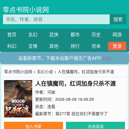
零点书院小说网
搜索
首页
玄幻
武侠
都市
历史
网游
科幻
言情
其他
排行
完本
登录
追看新章节，下载本站客户端无广告APP
↓↓↓
零点书院小说网
>
玄幻小说
> 人在镇魔司，红词加身只杀不渡
人在镇魔司，红词加身只杀不渡
作者：
可破
更新时间：2026-08-08 16:49:29
状态：连载
最新章节：
第277章 现在你们不需要守了
加入书架
点击阅读