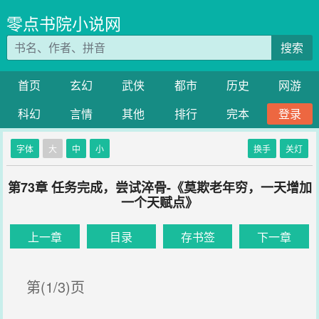
零点书院小说网
搜索
首页
玄幻
武侠
都市
历史
网游
科幻
言情
其他
排行
完本
登录
字体
大
中
小
换手
关灯
第73章 任务完成，尝试淬骨-《莫欺老年穷，一天增加
一个天赋点》
上一章
目录
存书签
下一章
第(1/3)页