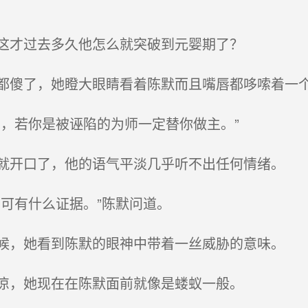
这才过去多久他怎么就突破到元婴期了？
傻了，她瞪大眼睛看着陈默而且嘴唇都哆嗦着一
，若你是被诬陷的为师一定替你做主。”
开口了，他的语气平淡几乎听不出任何情绪。
可有什么证据。”陈默问道。
，她看到陈默的眼神中带着一丝威胁的意味。
凉，她现在在陈默面前就像是蝼蚁一般。