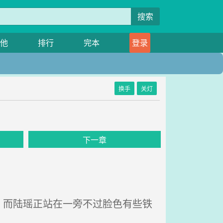
搜索
他
排行
完本
登录
换手
关灯
下一章
而陆瑶正站在一旁不过脸色有些铁