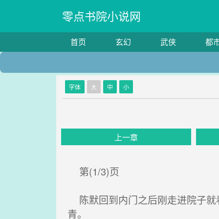
零点书院小说网
首页
玄幻
武侠
都
字体
大
中
小
上一章
第(1/3)页
陈默回到内门之后刚走进院子就看
青。