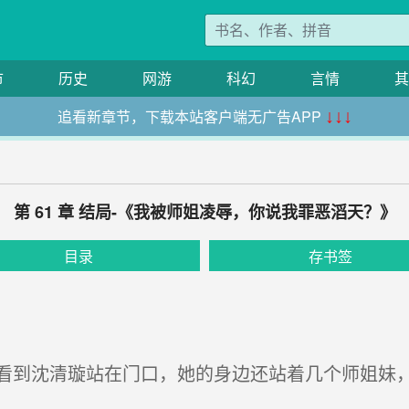
市
历史
网游
科幻
言情
其
追看新章节，下载本站客户端无广告APP
↓↓↓
第 61 章 结局-《我被师姐凌辱，你说我罪恶滔天？》
目录
存书签
到沈清璇站在门口，她的身边还站着几个师姐妹，