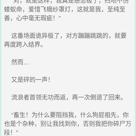
“对，就是这样，我真是慈悲极了，扫地不伤
蝼蚁命，爱惜飞蛾纱罩灯，这就是我，至纯至
善，心中毫无瑕疵！”
这番场面诡异极了，对方蹦蹦跳跳的，就要
再度跨入结界。
然而…
又是砰的一声！
流浪者首领无功而返，再一次倒退了回来。
“畜生！为什么要阻挡我，什么狗屁祖先，你
也是个杂种，别让我找到你，否则我把你碎尸万
段！”