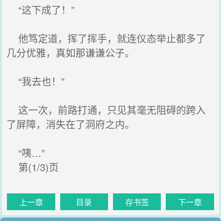
“这下成了！”
他笃定道，挥了挥手，就连仪态举止都多了
几分优雅，真如那谦谦公子。
“我去也！”
这一次，前路打通，只见其毫无阻碍的跨入
了屏障，消失在了洞府之内。
“咦…”
第(1/3)页
上一章
目录
存书签
下一章