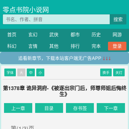
零点书院小说网
搜索
首页
玄幻
武侠
都市
历史
网游
科幻
言情
其他
排行
完本
登录
追看新章节，下载本站客户端无广告APP
↓↓↓
字体
大
中
小
换手
关灯
第1378章 诡异洞府-《被逐出宗门后，师尊师姐后悔终
生》
上一章
目录
存书签
下一章
第(1/3)页