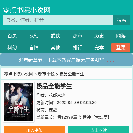
零点书院小说网
搜索
首页
玄幻
武侠
都市
历史
网游
科幻
言情
其他
排行
完本
登录
追看新章节，下载本站客户端无广告APP
↓↓↓
零点书院小说网
>
都市小说
> 极品全能学生
极品全能学生
作者：
花都大少
更新时间：2025-08-29 02:03:20
状态：连载
最新章节：
第12396章 创世神【大结局】
加入书架
点击阅读