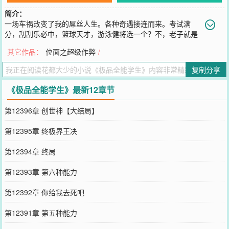
简介：
一场车祸改变了我的屌丝人生。各种奇遇接连而来。考试满
分，刮刮乐必中，篮球天才，游泳健将选一个？不，老子就是
全能。美女校花主动跟我表白，霸道女总裁做我知心大姐姐，可爱小
其它作品：
位面之超级作弊
/
萝莉要我做她的贴心大哥哥。QQ群：203799451[四组作品，老虎座
下，神级好书，绝对包爽]
复制分享
您要是觉得《
极品全能学生
》还不错的话请不要忘记向您QQ群和微博
微信里的朋友推荐哦！
《极品全能学生》最新12章节
第12396章 创世神【大结局】
第12395章 终极界王决
第12394章 终局
第12393章 第六种能力
第12392章 你给我去死吧
第12391章 第五种能力