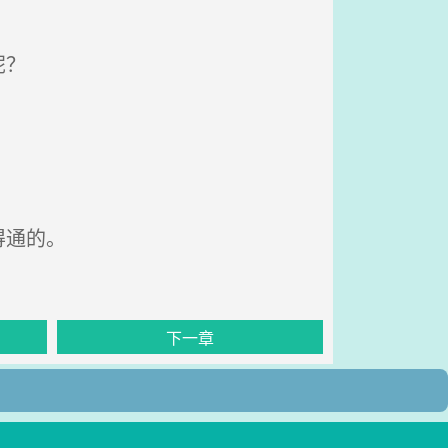
呢？
得通的。
下一章