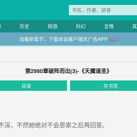
市
历史
网游
科幻
言情
其
追看新章节，下载本站客户端无广告APP
↓↓↓
第2980章破阵而出(3)-《天魔道圣》
目录
存书签
不深，不然她绝对不会思索之后再回答。