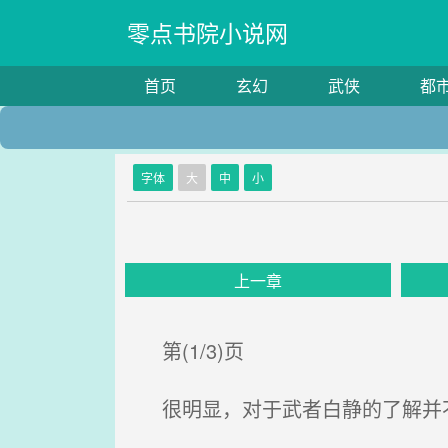
零点书院小说网
首页
玄幻
武侠
都
字体
大
中
小
上一章
第(1/3)页
很明显，对于武者白静的了解并