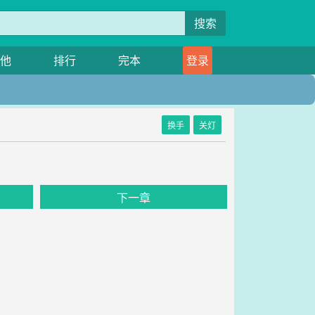
搜索
他
排行
完本
登录
换手
关灯
下一章