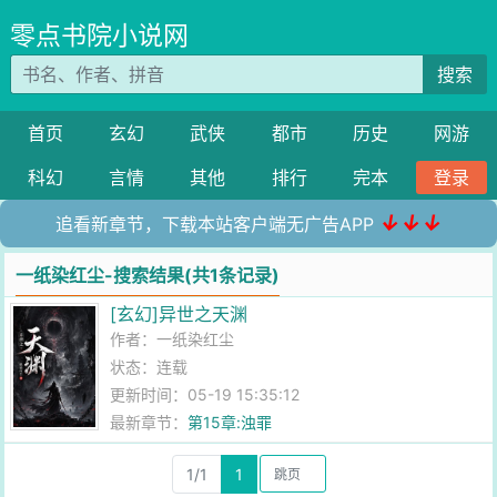
零点书院小说网
搜索
首页
玄幻
武侠
都市
历史
网游
科幻
言情
其他
排行
完本
登录
↓↓↓
追看新章节，下载本站客户端无广告APP
一纸染红尘-搜索结果(共1条记录)
[玄幻]异世之天渊
作者：
一纸染红尘
状态：连载
更新时间：05-19 15:35:12
最新章节：
第15章:浊罪
1/1
1