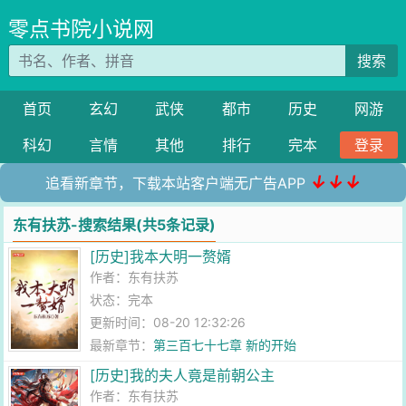
零点书院小说网
搜索
首页
玄幻
武侠
都市
历史
网游
科幻
言情
其他
排行
完本
登录
↓↓↓
追看新章节，下载本站客户端无广告APP
东有扶苏-搜索结果(共5条记录)
[历史]我本大明一赘婿
作者：
东有扶苏
状态：完本
更新时间：08-20 12:32:26
最新章节：
第三百七十七章 新的开始
[历史]我的夫人竟是前朝公主
作者：
东有扶苏