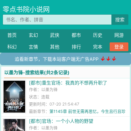
零点书院小说网
搜索
首页
玄幻
武侠
都市
历史
网游
科幻
言情
其他
排行
完本
登录
↓↓↓
追看新章节，下载本站客户端无广告APP
以墨为锋-搜索结果(共2条记录)
[都市]重生官场：我真的不想再升职了
作者：
以墨为锋
状态：连载
更新时间：07-20 21:54:47
最新章节：
第1145章 前世无需再思忆，今生且行且珍
惜
[都市]官场：一个小人物的野望
作者：
以墨为锋