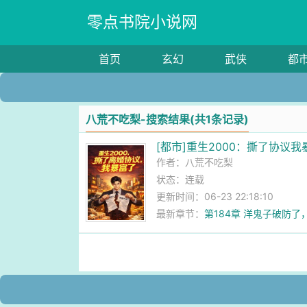
零点书院小说网
首页
玄幻
武侠
都
八荒不吃梨-搜索结果(共1条记录)
[都市]重生2000：撕了协议我
作者：
八荒不吃梨
状态：连载
更新时间：06-23 22:18:10
最新章节：
第184章 洋鬼子破防