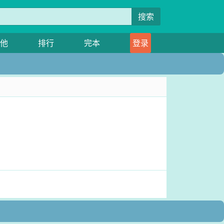
搜索
他
排行
完本
登录