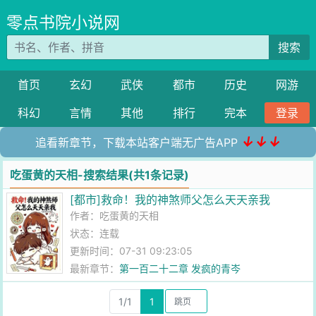
零点书院小说网
搜索
首页
玄幻
武侠
都市
历史
网游
科幻
言情
其他
排行
完本
登录
↓↓↓
追看新章节，下载本站客户端无广告APP
吃蛋黄的天相-搜索结果(共1条记录)
[都市]救命！我的神煞师父怎么天天亲我
作者：
吃蛋黄的天相
状态：连载
更新时间：07-31 09:23:05
最新章节：
第一百二十二章 发疯的青岑
1/1
1