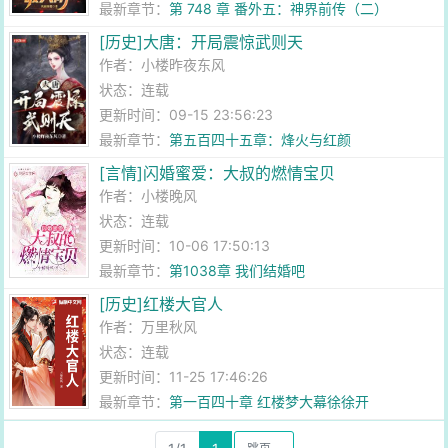
最新章节：
第 748 章 番外五：神界前传（二）
[历史]大唐：开局震惊武则天
作者：
小楼昨夜东风
状态：连载
更新时间：09-15 23:56:23
最新章节：
第五百四十五章：烽火与红颜
[言情]闪婚蜜爱：大叔的燃情宝贝
作者：
小楼晚风
状态：连载
更新时间：10-06 17:50:13
最新章节：
第1038章 我们结婚吧
[历史]红楼大官人
作者：
万里秋风
状态：连载
更新时间：11-25 17:46:26
最新章节：
第一百四十章 红楼梦大幕徐徐开