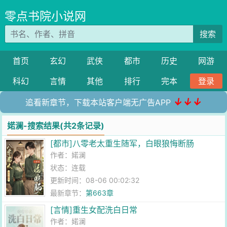
零点书院小说网
搜索
首页
玄幻
武侠
都市
历史
网游
科幻
言情
其他
排行
完本
登录
↓↓↓
追看新章节，下载本站客户端无广告APP
婼澜-搜索结果(共2条记录)
[都市]八零老太重生随军，白眼狼悔断肠
作者：
婼澜
状态：连载
更新时间：08-06 00:02:32
最新章节：
第663章
[言情]重生女配洗白日常
作者：
婼澜