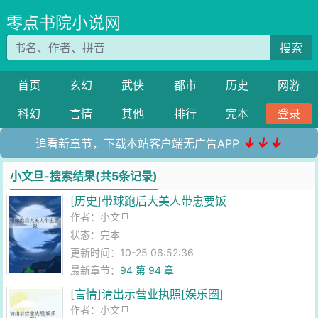
零点书院小说网
搜索
首页
玄幻
武侠
都市
历史
网游
科幻
言情
其他
排行
完本
登录
↓↓↓
追看新章节，下载本站客户端无广告APP
小文旦-搜索结果(共5条记录)
[历史]带球跑后大美人带崽要饭
作者：
小文旦
状态：完本
更新时间：10-25 06:52:36
最新章节：
94 第 94 章
[言情]请出示营业执照[娱乐圈]
作者：
小文旦