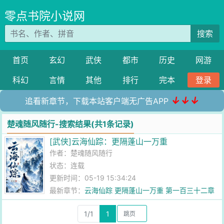
零点书院小说网
搜索
首页
玄幻
武侠
都市
历史
网游
科幻
言情
其他
排行
完本
登录
↓↓↓
追看新章节，下载本站客户端无广告APP
楚魂随风随行-搜索结果(共1条记录)
[武侠]云海仙踪：更隔蓬山一万重
作者：
楚魂随风随行
状态：连载
更新时间：05-19 15:34:24
最新章节：
云海仙踪 更隔蓬山一万重 第一百三十二章
神机
1/1
1