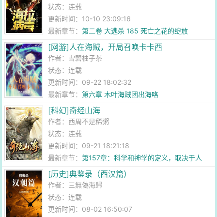
状态：连载
更新时间：10-10 23:09:16
最新章节：
第二卷 大逃杀 185 死亡之花的绽放
[网游]人在海贼，开局召唤卡卡西
作者：
雪碧柚子茶
状态：连载
更新时间：09-22 18:02:32
最新章节：
第六章 木叶海贼团出海咯
[科幻]奇经山海
作者：
西周不是稀粥
状态：连载
更新时间：09-21 18:21:18
最新章节：
第157章：科学和神学的定义，取决于人
[历史]典鉴录（西汉篇）
作者：
三無偽海歸
状态：连载
更新时间：08-02 16:50:07