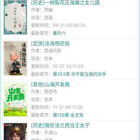
[历史]一树梨花压海棠之女儿国
作者：
西幽
状态：连载
更新时间：09-21 05:56:32
最新章节：
番外六
[武侠]法海想还俗
作者：
西湖月影
状态：完本
更新时间：10-27 23:11:23
最新章节：
第353章 你不配当我的对手
[其他]山海开发商
作者：
西西布
状态：完本
更新时间：11-21 08:11:20
最新章节：
第129章 全文完
[历史]我在法兰西当王太子
作者：
天海山