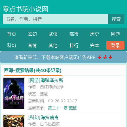
零点书院小说网
搜索
首页
玄幻
武侠
都市
历史
网游
科幻
言情
其他
排行
完本
登录
↓↓↓
追看新章节，下载本站客户端无广告APP
西海-搜索结果(共40条记录)
[网游]海贼塞拉斯
作者：
西红柿炒蛋拳
状态：连载
更新时间：09-26 02:33:17
最新章节：
第二十一章 鼯鼠
[科幻]海拉病毒
作者：
白马出西凉