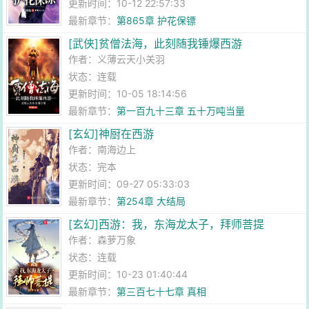
更新时间：10-12 22:57:33
最新章节：
第865章 护花保镖
[武侠]贫僧法海，此刻随我锤爆西游
作者：
义薄云天小关羽
状态：连载
更新时间：10-05 18:14:56
最新章节：
第一百九十三章 五十万吨当量
[玄幻]神厨在西游
作者：
南海边上
状态：完本
更新时间：09-27 05:33:03
最新章节：
第254章 大结局
[玄幻]西游：我，东海龙太子，拜师菩提
作者：
森萝万象
状态：连载
更新时间：10-23 01:40:44
最新章节：
第三百七十七章 真相