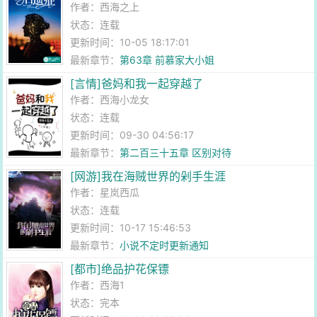
作者：
西海之上
状态：连载
更新时间：10-05 18:17:01
最新章节：
第63章 前慕家大小姐
[言情]爸妈和我一起穿越了
作者：
西海小龙女
状态：连载
更新时间：09-30 04:56:17
最新章节：
第二百三十五章 区别对待
[网游]我在海贼世界的剁手生涯
作者：
星岚西瓜
状态：连载
更新时间：10-17 15:46:53
最新章节：
小说不定时更新通知
[都市]绝品护花保镖
作者：
西海1
状态：完本